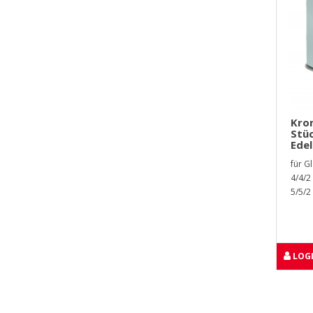
Kro
Stüc
Edel
für G
4/4/2
5/5/2
LOGI