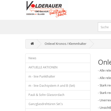
Onlevel Kronos / Klemmhalter
News
Onl
AKTUELLE AKTIONEN
- Alle re
m - line Punkthalter
- Alle re
- Stark r
m - line Dachsystem A und B (Set)
- Stark r
Pauli & Sohn Glasvordach
- Unerrei
Ganzglasdrehtüren Set`s
- Unsich