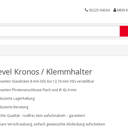
05225 64264
MEIN 
evel Kronos / Klemmhalter
levanten Glasdicken 8 mm ESG bis 12,76 mm VSG verstellbar
levanten Pfostenanschlüsse Flach und Ø 42,4 mm
eduzierte Lagerhaltung
eduzierte Beratung
chte Qualität - rostfrei, kein aufschnabeln – garantiert
tbare Verschraubung, einfach gewünschte Abdeckung aufschieben