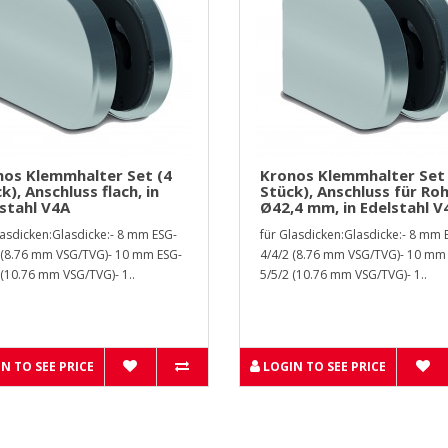
nos Klemmhalter Set (4
Kronos Klemmhalter Set 
k), Anschluss flach, in
Stück), Anschluss für Ro
stahl V4A
Ø42,4 mm, in Edelstahl V
lasdicken:Glasdicke:- 8 mm ESG-
für Glasdicken:Glasdicke:- 8 mm 
 (8.76 mm VSG/TVG)- 10 mm ESG-
4/4/2 (8.76 mm VSG/TVG)- 10 mm
 (10.76 mm VSG/TVG)- 1..
5/5/2 (10.76 mm VSG/TVG)- 1..
N TO SEE PRICE
LOGIN TO SEE PRICE