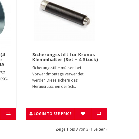
(4
Sicherungsstift für Kronos
hr
Klemmhalter (Set = 4 Stück)
4A
Sicherungsstifte müssen bei
ESG-
Vorwandmontage verwendet
 ESG-
werden.Diese sichern das
Herausrutschen der Sch..
LOGIN TO SEE PRICE
Zeige 1 bis 3 von 3 (1 Seite(n))