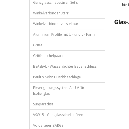
Ganzglasschiebetüren Set`s
- Leichte
Winkelverbinder Starr
Winkelverbinder verstellbar
Aluminium Profile mit U - und L - Form
Griffe
Griffmuschelpaare
BEASEAL - Wasserdichter Bauanschluss
Pauli & Sohn Duschbeschläge
Fixverglasungssystem ALU V für
Isolierglas
Sunparadise
VSW15 - Ganzglasschiebetüren
Volderauer ZARGE