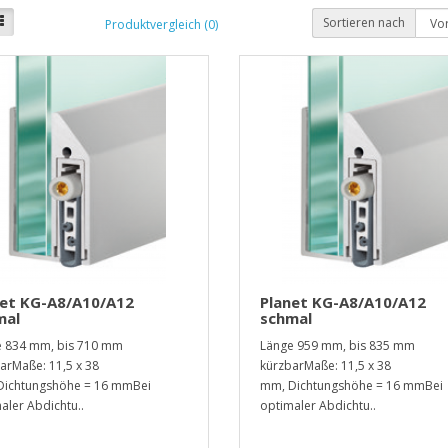
Sortieren nach
Produktvergleich (0)
net KG-A8/A10/A12
Planet KG-A8/A10/A12
mal
schmal
 834 mm, bis 710 mm
Länge 959 mm, bis 835 mm
arMaße: 11,5 x 38
kürzbarMaße: 11,5 x 38
Dichtungshöhe = 16 mmBei
mm, Dichtungshöhe = 16 mmBei
aler Abdichtu..
optimaler Abdichtu..