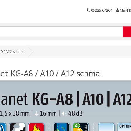
05225 64264
MEIN 
10 / A12 schmal
et KG-A8 / A10 / A12 schmal