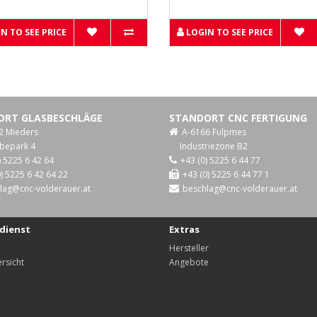
N TO SEE PRICE
LOGIN TO SEE PRICE
ORT GLASBESCHLÄGE
STANDORT CNC FERTIGUNG
2 Mieders
A-6166 Fulpmes
bepark 4
Industriezone B2
) 5225 6 42 64
+43 (0) 5225 6 44 77
) 5225 6 42 64 22
+43 (0) 5225 6 44 77 1
lag@cnc-volderauer.at
beschlag@cnc-volderauer.at
dienst
Extras
Hersteller
rsicht
Angebote