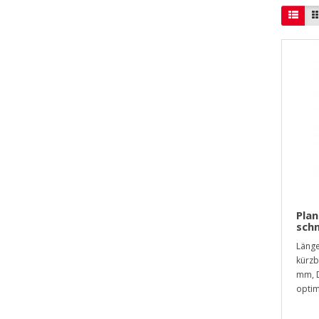
Pla
sch
Länge
kürzb
mm, 
optim