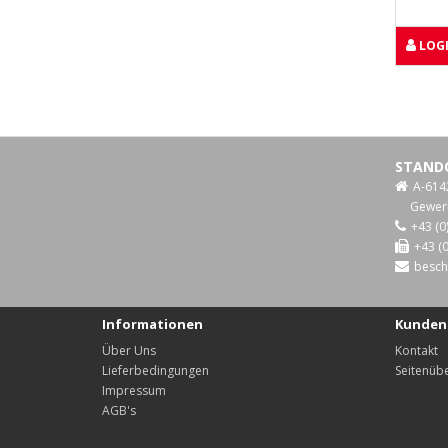
LOGI
STAND
A-614
Gewer
+43 (0
+43 (0
besch
Informationen
Kunden
Über Uns
Kontakt
Lieferbedingungen
Seitenübe
Impressum
AGB's