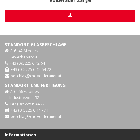
Volderauer Zarge
STANDORT GLASBESCHLÄGE
A-6142 Mieders
Gewerbepark 4
+43 (0) 5225 6 42 64
+43 (0) 5225 6 42 64 22
beschlag@cnc-volderauer.at
STANDORT CNC FERTIGUNG
A-6166 Fulpmes
Industriezone B2
+43 (0) 5225 6 44 77
+43 (0) 5225 6 44 77 1
beschlag@cnc-volderauer.at
Informationen