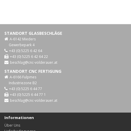
STANDORT GLASBESCHLÄGE
A-6142 Mieders
Gewerbepark 4
+43 (0) 5225 6 42 64
+43 (0) 5225 6 42 64 22
beschlag@cnc-volderauer.at
STANDORT CNC FERTIGUNG
A-6166 Fulpmes
Industriezone B2
+43 (0) 5225 6 44 77
+43 (0) 5225 6 44 77 1
beschlag@cnc-volderauer.at
Informationen
Über Uns