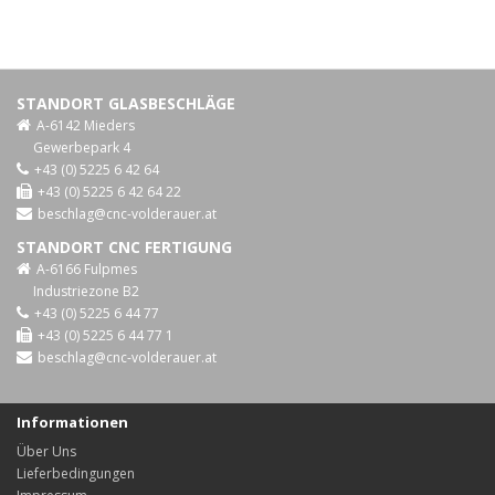
STANDORT GLASBESCHLÄGE
A-6142 Mieders
Gewerbepark 4
+43 (0) 5225 6 42 64
+43 (0) 5225 6 42 64 22
beschlag@cnc-volderauer.at
STANDORT CNC FERTIGUNG
A-6166 Fulpmes
Industriezone B2
+43 (0) 5225 6 44 77
+43 (0) 5225 6 44 77 1
beschlag@cnc-volderauer.at
Informationen
Über Uns
Lieferbedingungen