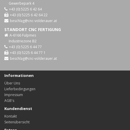
Gewerbepark 4
+43 (0) 5225 6 42 64
+43 (0) 5225 6 42 64 22
beschlag@cnc-volderauer.at
STANDORT CNC FERTIGUNG
A-6166 Fulpmes
Industriezone B2
+43 (0) 5225 6 44 77
+43 (0) 5225 6 44 77 1
beschlag@cnc-volderauer.at
Informationen
Über Uns
Lieferbedingungen
Impressum
AGB's
Kundendienst
Kontakt
Seitenübersicht