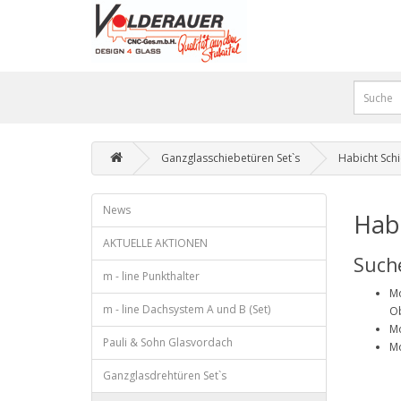
Ganzglasschiebetüren Set`s
Habicht Sch
News
Habi
AKTUELLE AKTIONEN
Such
m - line Punkthalter
Mo
m - line Dachsystem A und B (Set)
Ob
Mo
Pauli & Sohn Glasvordach
Mo
Ganzglasdrehtüren Set`s