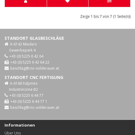
Zeige 1 bis 7 von 7 (1 Seite(n))
STANDORT GLASBESCHLÄGE
A-6142 Mieders
Gewerbepark 4
+43 (0) 5225 6 42 64
+43 (0) 5225 6 42 64 22
beschlag@cnc-volderauer.at
STANDORT CNC FERTIGUNG
A-6166 Fulpmes
Industriezone B2
+43 (0) 5225 6 44 77
+43 (0) 5225 6 44 77 1
beschlag@cnc-volderauer.at
Informationen
Über Uns