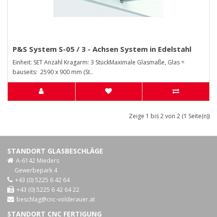
P&S System S-05 / 3 - Achsen System in Edelstahl
Einheit: SET Anzahl Kragarm: 3 StückMaximale Glasmaße, Glas =
bauseits: 2590 x 900 mm (St..
Zeige 1 bis 2 von 2 (1 Seite(n))
STANDORT GLASBESCHLÄGE
A-6142 Mieders
Gewerbepark 4
+43 (0) 5225 6 42 64
+43 (0) 5225 6 42 64 22
beschlag@cnc-volderauer.at
STANDORT CNC FERTIGUNG