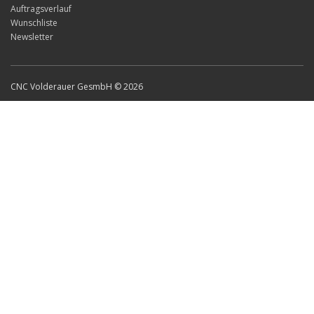
Auftragsverlauf
Wunschliste
Newsletter
CNC Volderauer GesmbH © 2026