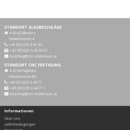
STANDORT GLASBESCHLÄGE
A-6142 Mieders
Gewerbepark 4
+43 (0) 5225 6 42 64
+43 (0) 5225 6 42 64 22
beschlag@cnc-volderauer.at
STANDORT CNC FERTIGUNG
A-6166 Fulpmes
Industriezone B2
+43 (0) 5225 6 44 77
+43 (0) 5225 6 44 77 1
beschlag@cnc-volderauer.at
Informationen
Über Uns
Lieferbedingungen