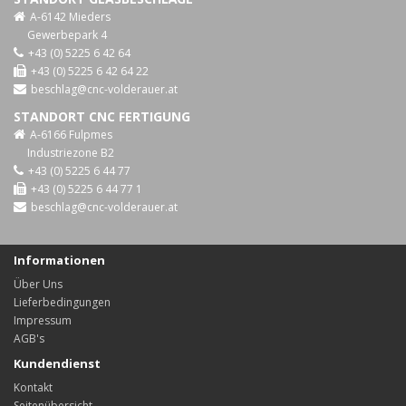
A-6142 Mieders
Gewerbepark 4
+43 (0) 5225 6 42 64
+43 (0) 5225 6 42 64 22
beschlag@cnc-volderauer.at
STANDORT CNC FERTIGUNG
A-6166 Fulpmes
Industriezone B2
+43 (0) 5225 6 44 77
+43 (0) 5225 6 44 77 1
beschlag@cnc-volderauer.at
Informationen
Über Uns
Lieferbedingungen
Impressum
AGB's
Kundendienst
Kontakt
Seitenübersicht