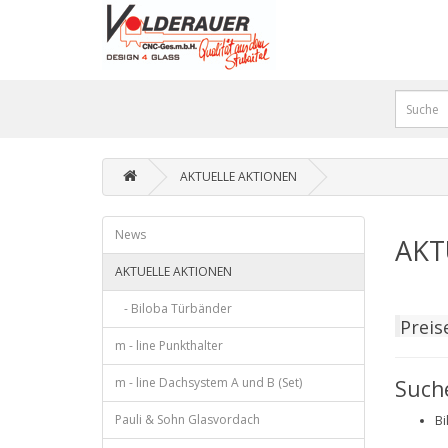
AKTUELLE AKTIONEN
News
AKT
AKTUELLE AKTIONEN
- Biloba Türbänder
Pr
eis
m - line Punkthalter
m - line Dachsystem A und B (Set)
Such
Pauli & Sohn Glasvordach
Bi