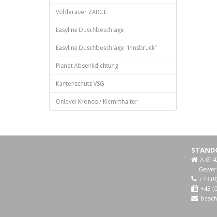
Volderauer ZARGE
Easyline Duschbeschläge
Easyline Duschbeschläge "Innsbruck"
Planet Absenkdichtung
Kantenschutz VSG
Onlevel Kronos / Klemmhalter
STAND
A-614
Gewer
+43 (0
+43 (0
besch