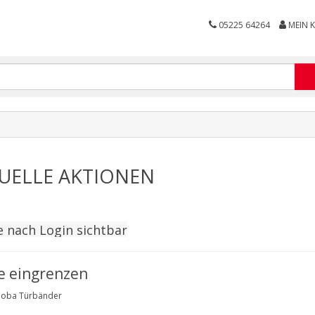
05225 64264
MEIN 
UELLE AKTIONEN
e nach Login sichtbar
e eingrenzen
loba Türbänder