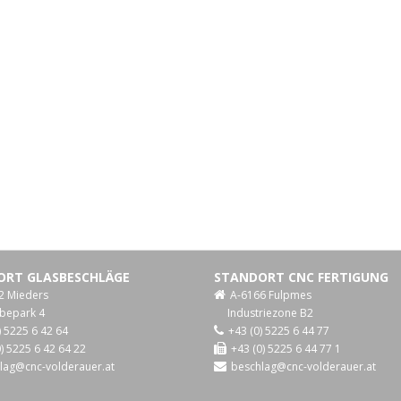
ORT GLASBESCHLÄGE
STANDORT CNC FERTIGUNG
2 Mieders
A-6166 Fulpmes
bepark 4
Industriezone B2
) 5225 6 42 64
+43 (0) 5225 6 44 77
) 5225 6 42 64 22
+43 (0) 5225 6 44 77 1
lag@cnc-volderauer.at
beschlag@cnc-volderauer.at