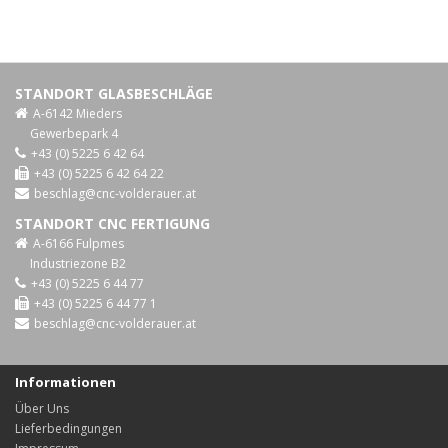
STANDORT GLASBESCHLÄGE
A-6142 Mieders
Gewerbepark 4
+43 (0) 5225 6 42 64
+43 (0) 5225 6 42 64 22
beschlag@cnc-volderauer.at
STANDORT CNC FERTIGUNG
A-6166 Fulpmes
Industriezone B2
+43 (0) 5225 6 44 77
+43 (0) 5225 6 44 77 1
beschlag@cnc-volderauer.at
Informationen
Über Uns
Lieferbedingungen