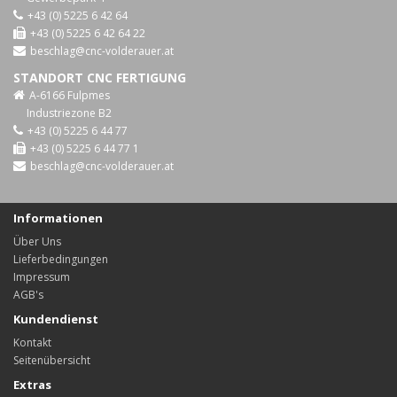
+43 (0) 5225 6 42 64
+43 (0) 5225 6 42 64 22
beschlag@cnc-volderauer.at
STANDORT CNC FERTIGUNG
A-6166 Fulpmes
Industriezone B2
+43 (0) 5225 6 44 77
+43 (0) 5225 6 44 77 1
beschlag@cnc-volderauer.at
Informationen
Über Uns
Lieferbedingungen
Impressum
AGB's
Kundendienst
Kontakt
Seitenübersicht
Extras